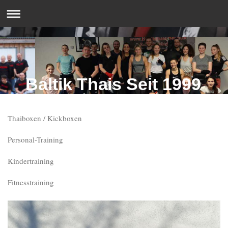
Baltik Thais Seit 1999
Thaiboxen / Kickboxen
Personal-Training
Kindertraining
Fitnesstraining