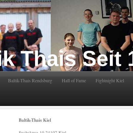
ik Thais Seit
Baltik-Thais Rendsburg
Hall of Fame
Fightnight Kiel
Baltik-Thais Kiel
Suchskrug 10 24107 Kiel